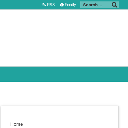

RSS
Feedly
Home