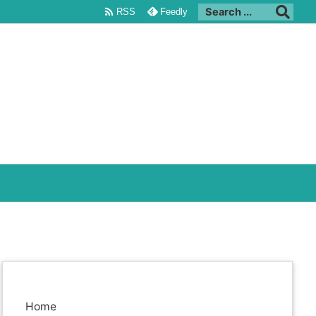

RSS
Feedly
Home