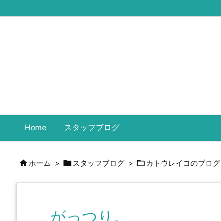
Home
スタッフブログ



ホーム
>
スタッフブログ
>
カトウレイコのブログ
がっつり。