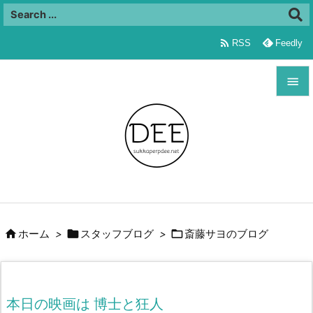

RSS
Feedly


メニュ

サイド

前へ




ホーム
>
スタッフブログ
>
斎藤サヨのブログ
次へ

検索
本日の映画は 博士と狂人