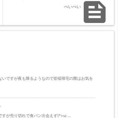

ぺいぺい
ないですが夜も降るようなので皆様帰宅の際はお気を
ー
が売り切れで食パン出会えず(*>ω ...