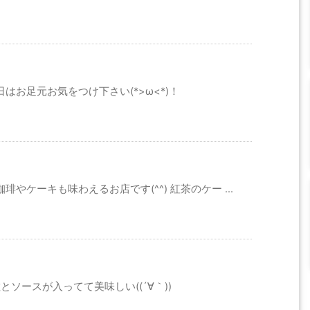
お足元お気をつけ下さい(*>ω<*)！
やケーキも味わえるお店です(^^) 紅茶のケー ...
ソースが入ってて美味しい((´∀｀))