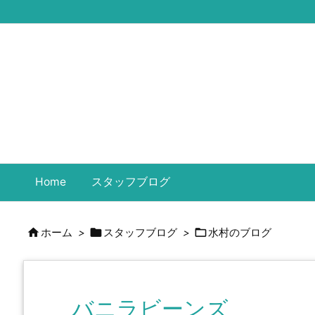
Home
スタッフブログ



ホーム
>
スタッフブログ
>
水村のブログ
バニラビーンズ