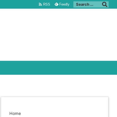

RSS
Feedly
Home