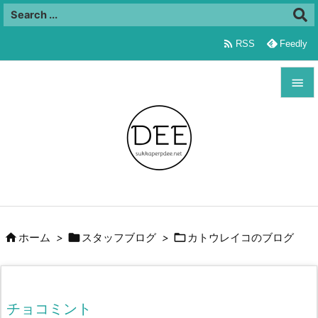

RSS
Feedly


メニュ

サイド

前へ




ホーム
>
スタッフブログ
>
カトウレイコのブログ
次へ

検索
チョコミント