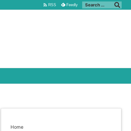

RSS
Feedly
Home