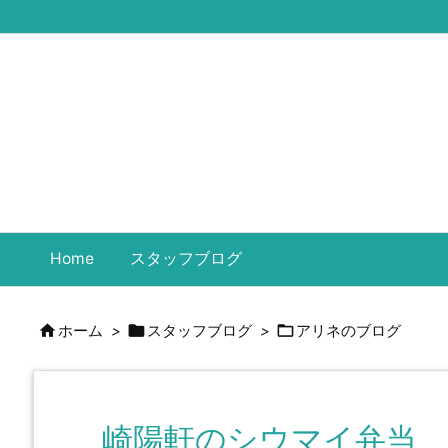
Home
スタッフブログ



ホーム
>
スタッフブログ
>
アリネのブログ
崎陽軒のシウマイ弁当