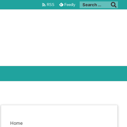

RSS
Feedly
Home