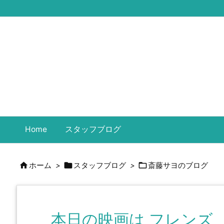
Home
スタッフブログ



ホーム
>
スタッフブログ
>
斎藤サヨのブログ
本日の映画は フレンズ