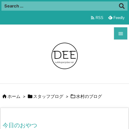

RSS
Feedly


メニュ

サイド

前へ




ホーム
>
スタッフブログ
>
水村のブログ
次へ

検索
今日のおやつ