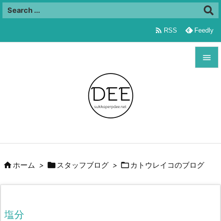

RSS
Feedly


メニュ

サイド

前へ




ホーム
>
スタッフブログ
>
カトウレイコのブログ
次へ

検索
塩分