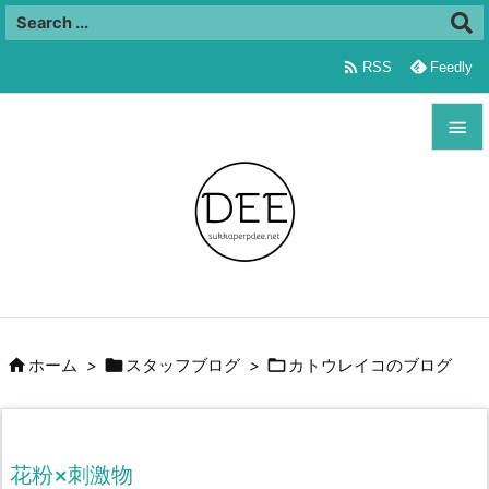

RSS
Feedly


メニュ

サイド

前へ




ホーム
>
スタッフブログ
>
カトウレイコのブログ
次へ

検索
花粉×刺激物