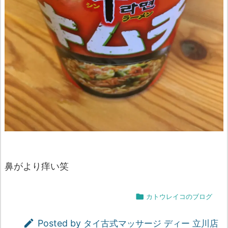
鼻がより痒い笑

カトウレイコのブログ

Posted by
タイ古式マッサージ ディー 立川店