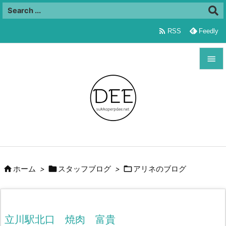

RSS
Feedly


メニュ

サイド

前へ




ホーム
>
スタッフブログ
>
アリネのブログ
次へ

検索
立川駅北口 焼肉 富貴