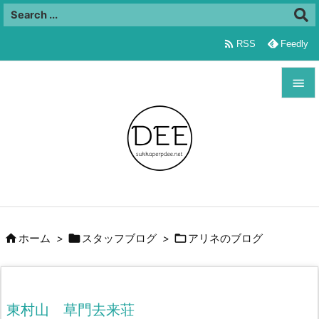

RSS
Feedly


メニュ

サイド

前へ




ホーム
>
スタッフブログ
>
アリネのブログ
次へ

検索
東村山 草門去来荘