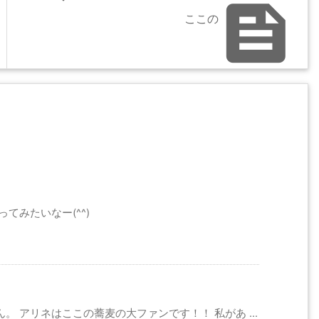

ここの
てみたいなー(^^)
 アリネはここの蕎麦の大ファンです！！ 私があ ...