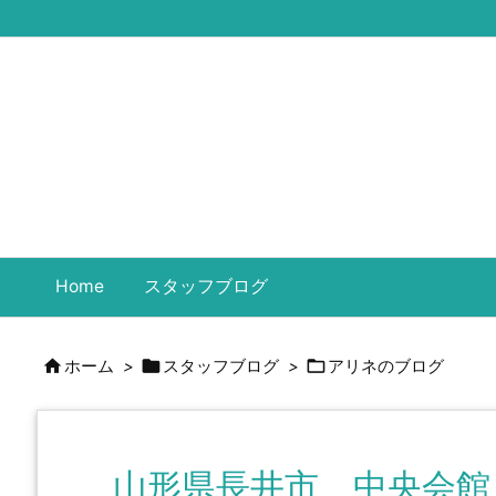
Home
スタッフブログ



ホーム
>
スタッフブログ
>
アリネのブログ
山形県長井市 中央会館