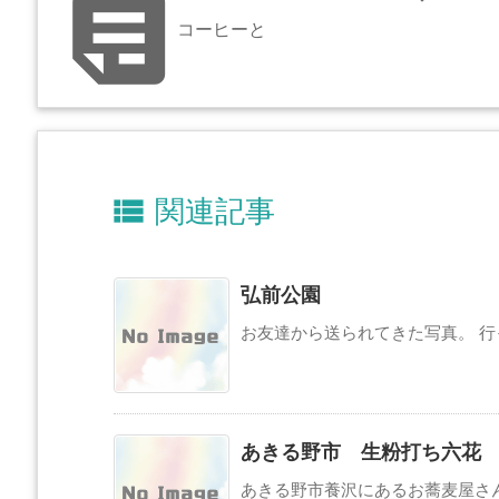

コーヒーと

関連記事
弘前公園
お友達から送られてきた写真。 行っ
あきる野市 生粉打ち六花
あきる野市養沢にあるお蕎麦屋さん。