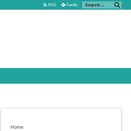

RSS
Feedly
Home