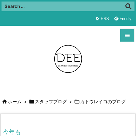

RSS
Feedly


メニュ

サイド

前へ




ホーム
>
スタッフブログ
>
カトウレイコのブログ
次へ

検索
今年も