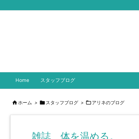
Home
スタッフブログ



ホーム
>
スタッフブログ
>
アリネのブログ
雑誌 体を温める。