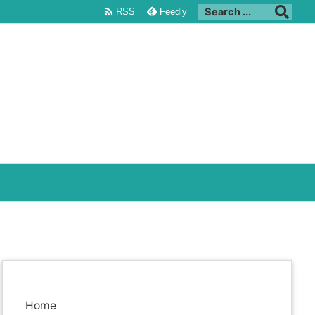

RSS
Feedly
Home