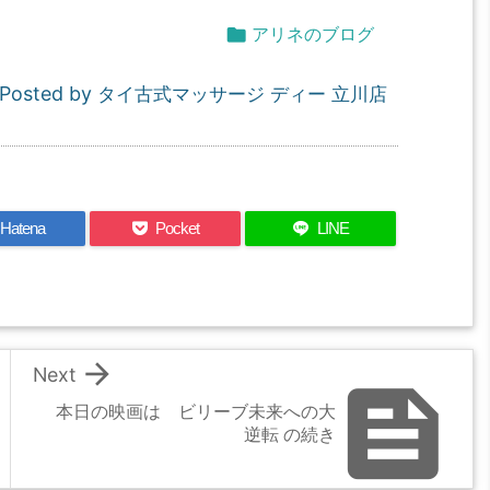

アリネのブログ
Posted by
タイ古式マッサージ ディー 立川店
Hatena
Pocket
LINE

Next

本日の映画は ビリーブ未来への大
逆転 の続き