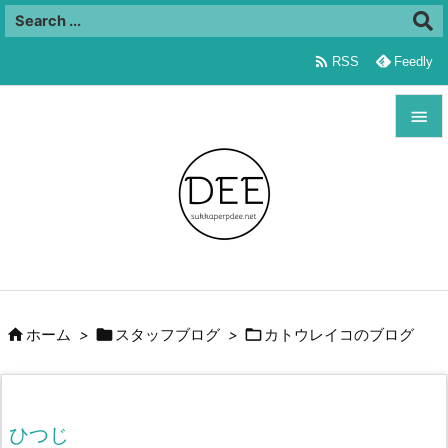

RSS
Feedly


メニュ

サイド

前へ




ホーム
>
スタッフブログ
>
カトウレイコのブログ
次へ

検索
ひつじ