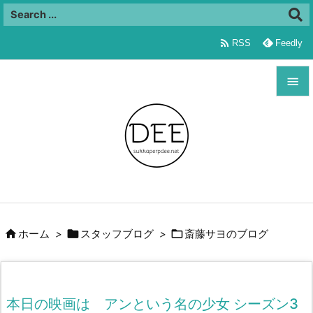

RSS
Feedly


メニュ

サイド

前へ




ホーム
>
スタッフブログ
>
斎藤サヨのブログ
次へ

検索
本日の映画は アンという名の少女 シーズン3