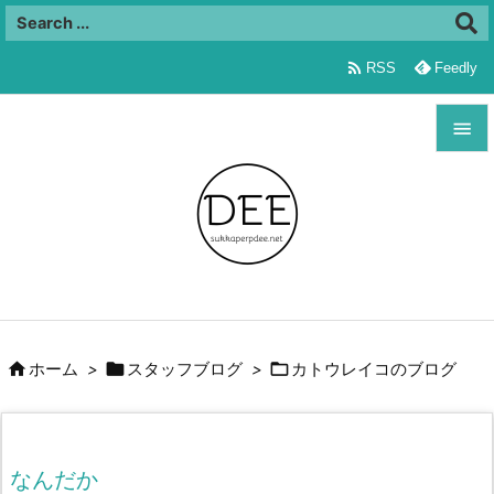

RSS
Feedly


メニュ

サイド

前へ




ホーム
>
スタッフブログ
>
カトウレイコのブログ
次へ

検索
なんだか