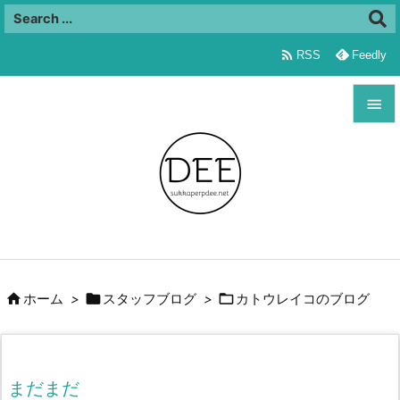

RSS
Feedly


メニュ

サイド

前へ




ホーム
>
スタッフブログ
>
カトウレイコのブログ
次へ

検索
まだまだ