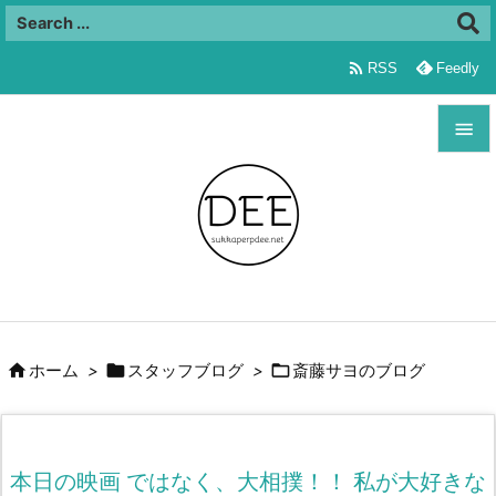

RSS
Feedly


メニュ

サイド

前へ




ホーム
>
スタッフブログ
>
斎藤サヨのブログ
次へ

検索
本日の映画 ではなく、大相撲！！ 私が大好きな