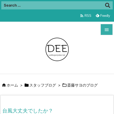

RSS
Feedly


メニュ

サイド

前へ




ホーム
>
スタッフブログ
>
斎藤サヨのブログ
次へ

検索
台風大丈夫でしたか？