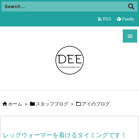

RSS
Feedly


メニュ

サイド

前へ




ホーム
>
スタッフブログ
>
アイのブログ
次へ

検索
レッグウォーマーを着けるタイミングです！