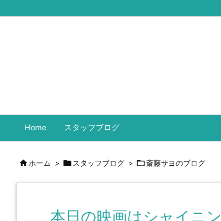
Home
スタッフブログ



ホーム
>
スタッフブログ
>
斎藤サヨのブログ
本日の映画はシャイニ