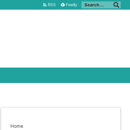

RSS
Feedly
Home