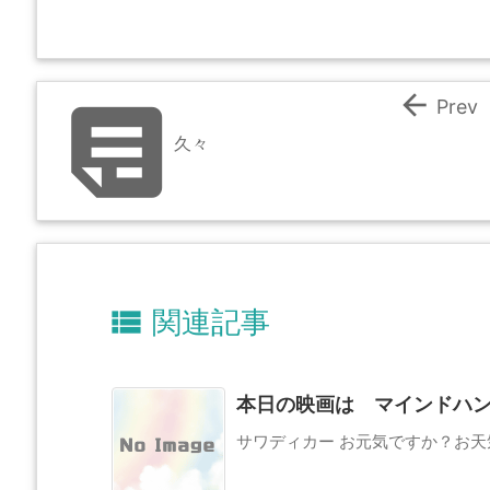


Prev
久々

関連記事
本日の映画は マインドハンター
サワディカー お元気ですか？お天気