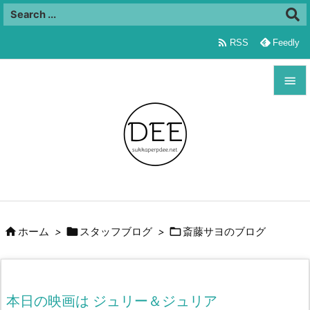

RSS
Feedly


メニュ

サイド

前へ




ホーム
>
スタッフブログ
>
斎藤サヨのブログ
次へ

検索
本日の映画は ジュリー＆ジュリア