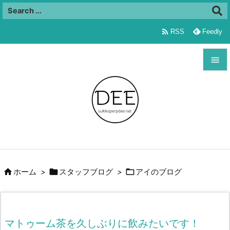

RSS
Feedly


メニュ

サイド

前へ




ホーム
>
スタッフブログ
>
アイのブログ
次へ

検索
マトゥーム茶を久しぶりに飲みたいです！