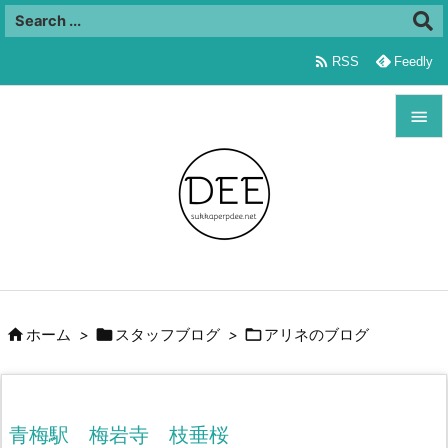

RSS
Feedly


メニュ

サイド

前へ




ホーム
>
スタッフブログ
>
アリネのブログ
次へ

検索
青梅駅 梅岩寺 枝垂桜