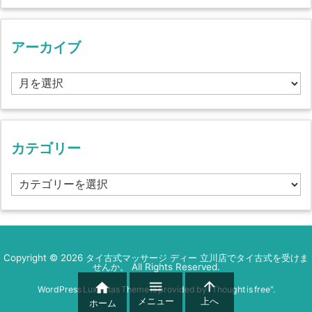
アーカイブ
ア
ー
カ
イ
ブ
カテゴリー
カ
テ
ゴ
リ
ー
Copyright ©
2026
タイ古式マッサージ ディー 立川店でタイ古式を受けま
せんか。
All Rights Reserved.



WordPress Luxeritas Theme is provided by "
Thought is free
".
メニュー
上へ
ホーム