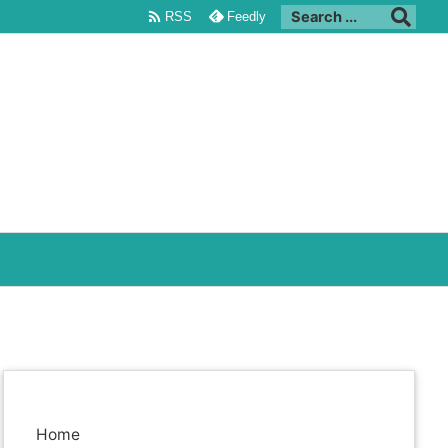

RSS
Feedly
Home