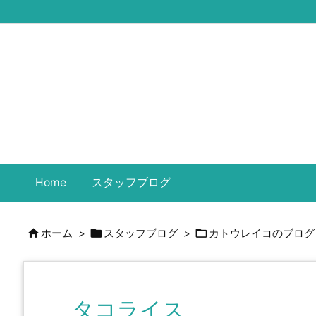
Home
スタッフブログ



ホーム
>
スタッフブログ
>
カトウレイコのブログ
タコライス