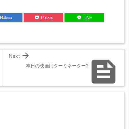
Hatena
Pocket
LINE

Next

本日の映画はターミネーター2